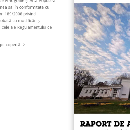
de Etnografie şi Artă Populară
inea sa, în conformitate cu
r. 189/2008 privind
robată cu modificări şi
u cele ale Regulamentului de
k pe copertă ->