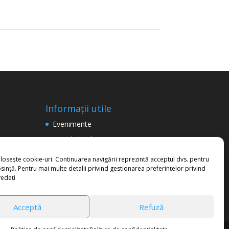
Informații utile
Evenimente
Consiliul Județean Maramureș
Termeni şi condiţii de utilizare a
olosește cookie-uri. Continuarea navigării reprezintă acceptul dvs. pentru
site-ului
sință. Pentru mai multe detalii privind gestionarea preferințelor privind
vedeți
Politica de confidențialitate
Acceptă
Refuză