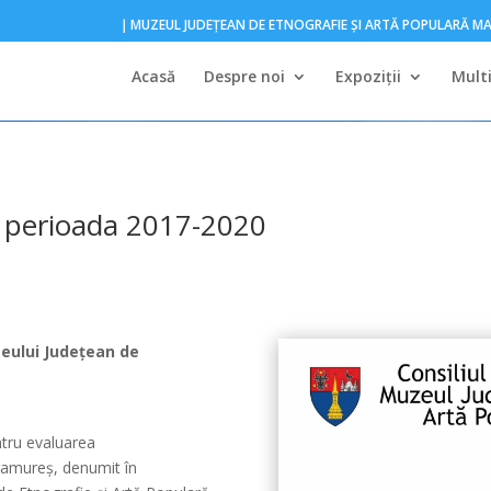
｜MUZEUL JUDEŢEAN DE ETNOGRAFIE ŞI ARTĂ POPULARĂ 
Acasă
Despre noi
Expoziţii
Mult
 perioada 2017-2020
eului Judeţean de
ntru evaluarea
ramureş, denumit în