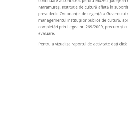
continuare autoritatea, pentru Muzeul Judeţean 
Maramureș, instituție de cultură aflată în subord
prevederile Ordonanţei de urgenţă a Guvernului n
managementul instituţiilor publice de cultură, ap
completări prin Legea nr. 269/2009, precum şi c
evaluare.
Pentru a vizualiza raportul de activitate dați clic