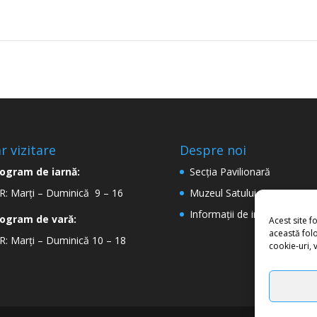
r vizitare
Despre noi
ogram de iarnă:
Secţia Pavilionară
: Marți – Duminică 9 – 16
Muzeul Satului
Informaţii de interes public
ogram de vară:
Acest site f
această folo
: Marți – Duminică 10 – 18
cookie-uri, 