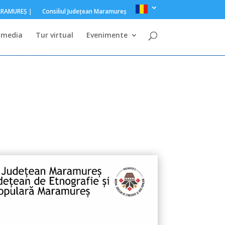
MARAMUREŞ｜
Consiliul Judeţean Maramureş
imedia
Tur virtual
Evenimente