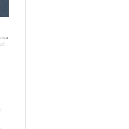
𝑜𝑡𝑒𝑐𝑎
𝑙𝑎̆
l
i
n
i