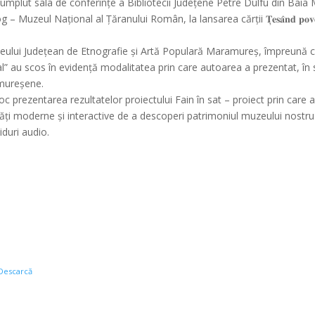
mos au umplut sala de conferințe a Bibliotecii Județene Petre Dulfu din Baia
olog – Muzeul Național al Țăranului Român, la lansarea cărții 𝐓̦𝐞𝐬𝐚̂𝐧𝐝 𝐩𝐨𝐯𝐞𝐬̦
lui Județean de Etnografie și Artă Populară Maramureș, împreună c
” au scos în evidență modalitatea prin care autoarea a prezentat, în s
amureșene.
0 a avut loc prezentarea rezultatelor proiectului Fain în sat – proiect prin care
ități moderne și interactive de a descoperi patrimoniul muzeului nostru
iduri audio.
Descarcă