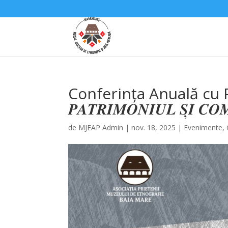
Conferința Anuală cu P
𝑷𝑨𝑻𝑹𝑰𝑴𝑶𝑵𝑰𝑼𝑳 𝑺̦𝑰 
de
MJEAP Admin
|
nov. 18, 2025
|
Evenimente
,