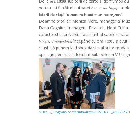
De la 𝐨𝐫𝐚 𝟏𝟖:𝟎𝟎, iubitorii de carte și de fru
pentru a-i fi alături autoarei 𝐴𝑛𝑎𝑚𝑎𝑟𝑖𝑎 𝐼𝑢𝑔𝑎, etn
𝐈𝐬𝐭𝐨𝐫𝐢𝐢 𝐝𝐞 𝐯𝐢𝐚𝐭̦𝐚̆ 𝐢̂𝐧 𝐜𝐚𝐦𝐞𝐫𝐚 𝐛𝐮𝐧𝐚̆ 𝐦𝐚𝐫𝐚𝐦𝐮𝐫𝐞𝐬̦𝐞𝐚𝐧𝐚̆.
Doamna prof. dr. Monica Mare, manager al Muzeu
Dana Gagniuc, managerul Revistei ,,Nord Cultural
caracteristic, universul fascinant al satelor mar
𝑉𝑖𝑛𝑒𝑟𝑖, 7 𝑛𝑜𝑖𝑒𝑚𝑏𝑟𝑖𝑒, începând cu ora 10:0
reușit să punem la dispoziția vizitatorilor modal
aplicație pentru telefonul mobil, ochelari VR și gh
Muzeu-_Program-conferinta-draft-2025 FINAL _4.11.2025