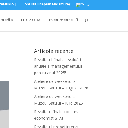
ARAMUREŞ｜
Consiliul Judeţean Maramureş
imedia
Tur virtual
Evenimente
Articole recente
Rezultatul final al evaluării
anuale a managementului
pentru anul 2025!
Ateliere de weekend la
Muzeul Satului – august 2026
Ateliere de weekend la
Muzeul Satului – iulie 2026
Rezultate finale concurs
economist S IA!
Rezultatul probei interviu