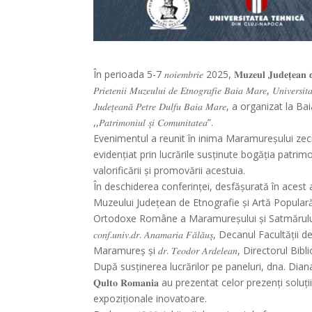
În perioada 5-7 𝑛𝑜𝑖𝑒𝑚𝑏𝑟𝑖𝑒 2025, 𝐌𝐮𝐳𝐞𝐮𝐥 𝐉𝐮𝐝𝐞𝐭̦𝐞𝐚𝐧 𝐝𝐞 𝐄
𝑃𝑟𝑖𝑒𝑡𝑒𝑛𝑖𝑖 𝑀𝑢𝑧𝑒𝑢𝑙𝑢𝑖 𝑑𝑒 𝐸𝑡𝑛𝑜𝑔𝑟𝑎𝑓𝑖𝑒 𝐵𝑎𝑖𝑎 𝑀𝑎𝑟𝑒, 𝑈𝑛𝑖𝑣𝑒𝑟𝑠𝑖𝑡
𝐽𝑢𝑑𝑒𝑡̦𝑒𝑎𝑛𝑎̆ 𝑃𝑒𝑡𝑟𝑒 𝐷𝑢𝑙𝑓𝑢 𝐵𝑎𝑖𝑎 𝑀𝑎𝑟𝑒, a organizat la Baia 
,,𝑃𝑎𝑡𝑟𝑖𝑚𝑜𝑛𝑖𝑢𝑙 𝑠̦𝑖 𝐶𝑜𝑚𝑢𝑛𝑖𝑡𝑎𝑡𝑒𝑎”.
Evenimentul a reunit în inima Maramureșului zeci 
evidențiat prin lucrările susținute bogăția patrimo
valorificării și promovării acestuia.
În deschiderea conferinței, desfășurată în acest an pe p
Muzeului Județean de Etnografie și Artă Populară Maramu
Ortodoxe Române a Maramureșului și Satmărului, 𝑑𝑟.
𝑐𝑜𝑛𝑓.𝑢𝑛𝑖𝑣.𝑑𝑟. 𝐴𝑛𝑎𝑚𝑎𝑟𝑖𝑎 𝐹𝑎̆𝑙𝑎̆𝑢𝑠̦, Decanul F
Maramureș și 𝑑𝑟. 𝑇𝑒𝑜𝑑𝑜𝑟 𝐴𝑟𝑑𝑒𝑙𝑒𝑎𝑛, Director
După susținerea lucrărilor pe paneluri, dna. Dia
𝐐𝐮𝐥𝐭𝐨 𝐑𝐨𝐦𝐚𝐧𝐢𝐚 au prezentat celor prezenți
expoziționale inovatoare.