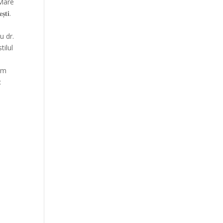
 Mare
𝐭𝐢.
u dr.
tilul
 am
: