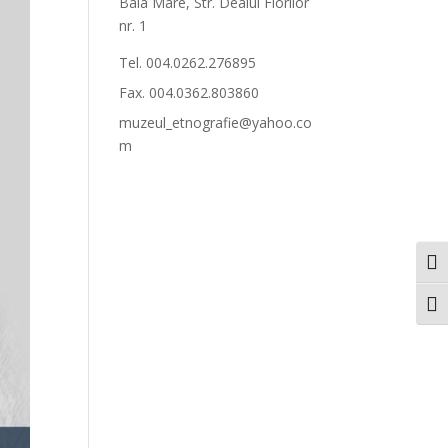
Baia Mare, Str. Dealul Florilor
nr. 1
Tel. 004.0262.276895
Fax. 004.0362.803860
muzeul_etnografie@yahoo.co
m
Togg
Togg