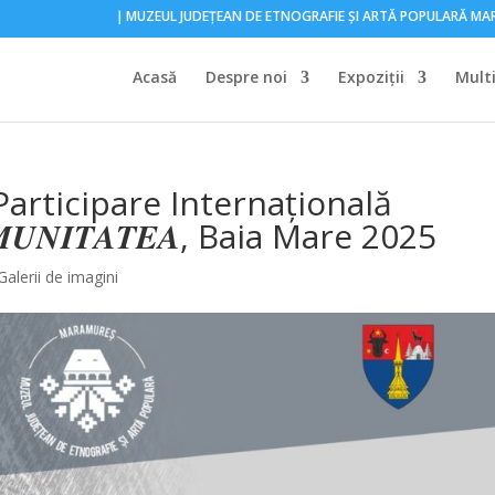
｜MUZEUL JUDEŢEAN DE ETNOGRAFIE ŞI ARTĂ POPULARĂ M
Acasă
Despre noi
Expoziţii
Mult
articipare Internațională
𝑪𝑶𝑴𝑼𝑵𝑰𝑻𝑨𝑻𝑬𝑨, Baia Mare 2025
Galerii de imagini