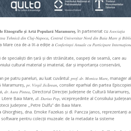
𝐧𝐨𝐠𝐫𝐚𝐟𝐢𝐞 𝐬̦𝐢 𝐀𝐫𝐭𝐚̆ 𝐏𝐨𝐩𝐮𝐥𝐚𝐫𝐚̆ 𝐌𝐚𝐫𝐚𝐦𝐮𝐫𝐞𝐬̦, în parteneriat cu 𝐴𝑠𝑜𝑐𝑖𝑎𝑡̦𝑖𝑎
𝑎𝑡𝑒𝑎 𝑇𝑒ℎ𝑛𝑖𝑐𝑎̆ 𝑑𝑖𝑛 𝐶𝑙𝑢𝑗-𝑁𝑎𝑝𝑜𝑐𝑎, 𝐶𝑒𝑛𝑡𝑟𝑢𝑙 𝑈𝑛𝑖𝑣𝑒𝑟𝑠𝑖𝑡𝑎𝑟 𝑁𝑜𝑟𝑑 𝑑𝑖𝑛 𝐵𝑎𝑖𝑎 𝑀𝑎𝑟𝑒 𝑠̦𝑖 𝐵𝑖𝑏𝑙𝑖
Mare cea de-a IX-a ediție a 𝐶𝑜𝑛𝑓𝑒𝑟𝑖𝑛𝑡̦𝑒𝑖 𝐴𝑛𝑢𝑎𝑙𝑒 𝑐𝑢 𝑃𝑎𝑟𝑡𝑖𝑐𝑖𝑝𝑎𝑟𝑒 𝐼𝑛𝑡𝑒𝑟𝑛𝑎𝑡̦𝑖𝑜𝑛𝑎
de specialiști din țară și din străinătate, oaspeți de seamă, care au
niului cultural material și imaterial, dar și importanța conservării,
atru paneluri, au luat cuvântul: 𝑝𝑟𝑜𝑓. 𝑑𝑟. 𝑀𝑜𝑛𝑖𝑐𝑎 𝑀𝑎𝑟𝑒, manager a
reș, 𝑝𝑟. 𝑉𝑖𝑟𝑔𝑖𝑙 𝐽𝑖𝑐ă𝑟𝑒𝑎𝑛, consilier eparhial din partea Episcopie
 𝐴𝑢𝑟𝑎 𝑃𝑖𝑛𝑡𝑒𝑎, Directorul Direcției Județene de Cultură Maramureș,
acultății de Litere Baia Mare, 𝑑𝑙. 𝐷𝑎𝑟𝑖𝑢𝑠 𝑃𝑜𝑝, vicepreședinte al Consiliului Județea
ul Bibliotecii Județene ,,Petre Dulfu” din Baia Mare.
na Ghiorghieș, dna. Emoke Fazekas și dl. Pancza Janos, reprezentanți a
 soluții software pentru colecții muzeale: de la metadate la sisteme