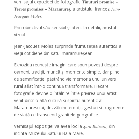
vernisajul expoziției de fotografie 𝐓̦𝐢𝐧𝐮𝐭𝐮𝐫𝐢 𝐩𝐫𝐨𝐦𝐢𝐬𝐞 –
𝐓𝐞𝐫𝐫𝐞𝐬 𝐩𝐫𝐨𝐦𝐢𝐬𝐞𝐬 – 𝐌𝐚𝐫𝐚𝐦𝐮𝐫𝐞𝐬̦, a artistului francez 𝐽𝑒𝑎𝑛-
𝐽𝑒𝑎𝑐𝑞𝑢𝑒𝑠 𝑀𝑜𝑙𝑒𝑠.
Prin obiectivul său sensibil și atent la detalii, artistul
vizual
Jean-Jacques Moles surprinde frumusețea autentică a
vieții cotidiene din satul maramureșean.
Expoziția reunește imagini care spun povești despre
oameni, tradiții, muncă și momente simple, dar pline
de semnificație, păstrând vie memoria unui univers
rural aflat într-o continuă transformare. Fiecare
fotografie devine o întâlnire între privirea unui artist
venit dintr-o altă cultură și spiritul autentic al
Maramureșului, dezvăluind emoții, gesturi și fragmente
de viață ce transcend granițele geografice.
Vernisajul expoziției va avea loc la 𝑆̦𝑢𝑟𝑎 𝐵𝑢𝑡𝑒𝑎𝑠𝑎, din
incinta Muzeului Satului Baia Mare.