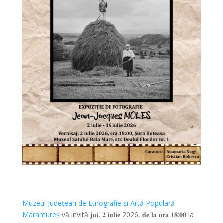
Muzeul Județean de Etnografie și Artă Populară
Maramureș
vă invită 𝐣𝐨𝐢, 𝟐 𝐢𝐮𝐥𝐢𝐞 2026, 𝐝𝐞 𝐥𝐚 𝐨𝐫𝐚 𝟏𝟖:𝟎𝟎 la