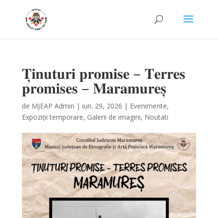
𝐓̦𝐢𝐧𝐮𝐭𝐮𝐫𝐢 𝐩𝐫𝐨𝐦𝐢𝐬𝐞 – 𝐓𝐞𝐫𝐫𝐞𝐬
𝐩𝐫𝐨𝐦𝐢𝐬𝐞𝐬 – 𝐌𝐚𝐫𝐚𝐦𝐮𝐫𝐞𝐬̦
de
MJEAP Admin
|
iun. 29, 2026
|
Evenimente
,
Expoziții temporare
,
Galerii de imagini
,
Noutati