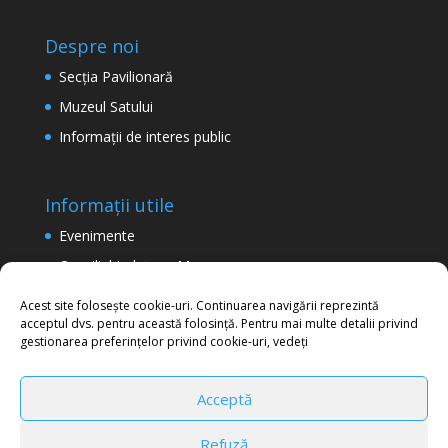
Despre noi
Secţia Pavilionară
Muzeul Satului
Informaţii de interes public
Informații utile
Evenimente
Consiliul Județean Maramureș
Termeni şi condiţii de utilizare a site-ului
Acest site folosește cookie-uri. Continuarea navigării reprezintă
acceptul dvs. pentru această folosință. Pentru mai multe detalii privind
Politica de confidențialitate
gestionarea preferințelor privind cookie-uri, vedeți
Acceptă
Refuză