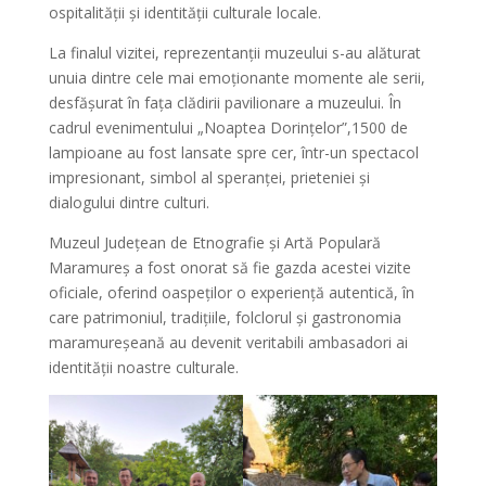
ospitalității și identității culturale locale.
La finalul vizitei, reprezentanții muzeului s-au alăturat
unuia dintre cele mai emoționante momente ale serii,
desfășurat în fața clădirii pavilionare a muzeului. În
cadrul evenimentului „Noaptea Dorințelor”,1500 de
lampioane au fost lansate spre cer, într-un spectacol
impresionant, simbol al speranței, prieteniei și
dialogului dintre culturi.
Muzeul Județean de Etnografie și Artă Populară
Maramureș a fost onorat să fie gazda acestei vizite
oficiale, oferind oaspeților o experiență autentică, în
care patrimoniul, tradițiile, folclorul și gastronomia
maramureșeană au devenit veritabili ambasadori ai
identității noastre culturale.