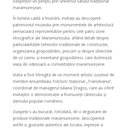
oaspeților un periplu prin universul satului tradițional
maramureșean.
În lumina caldă a înserării, invitații au descoperit
patrimoniul muzeului prin monumentele de arhitectură
vernaculară reprezentative pentru cele patru zone
etnografice ale Maramureșului, aflând detalii despre
particularitățile tehnicilor tradiționale de construcție,
organizarea gospodăriilor, precum și despre obiectele
de uz casnic și inventarul gospodăresc care ilustrează
viața de odinioară a comunităților maramureșene.
Vizita a fost întregită de un moment artistic susținut de
membrii Ansamblului Folcloric Național „Transilvania”,
coordonat de managerul Iuliana Dragoș, care au oferit
invitaților o demonstrație a frumuseții cântecului și
dansului popular românesc.
Oaspeții s-au bucurat, totodată, de o degustare de
produse tradiționale maramureșene, descoperind
astfel și gusturile autentice ale locului, expresie a