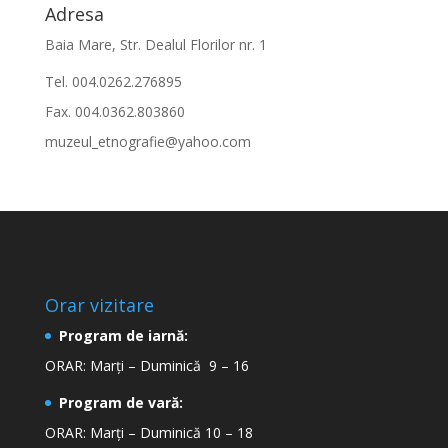
Adresa
Baia Mare, Str. Dealul Florilor nr. 1
Tel. 004.0262.276895
Fax. 004.0362.803860
muzeul_etnografie@yahoo.com
Orar vizitare
Program de iarnă:
ORAR: Marți – Duminică 9 – 16
Program de vară:
ORAR: Marți – Duminică 10 – 18