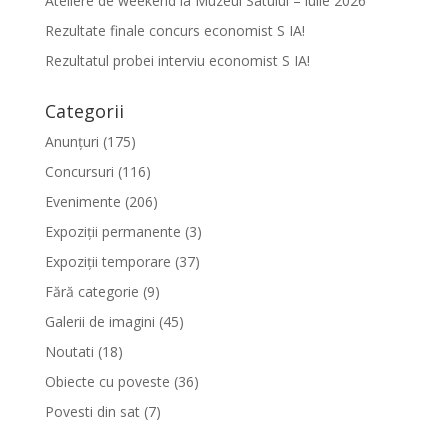
Ateliere de weekend la Muzeul Satului – iulie 2026
Rezultate finale concurs economist S IA!
Rezultatul probei interviu economist S IA!
Categorii
Anunțuri
(175)
Concursuri
(116)
Evenimente
(206)
Expoziții permanente
(3)
Expoziții temporare
(37)
Fără categorie
(9)
Galerii de imagini
(45)
Noutati
(18)
Obiecte cu poveste
(36)
Povesti din sat
(7)