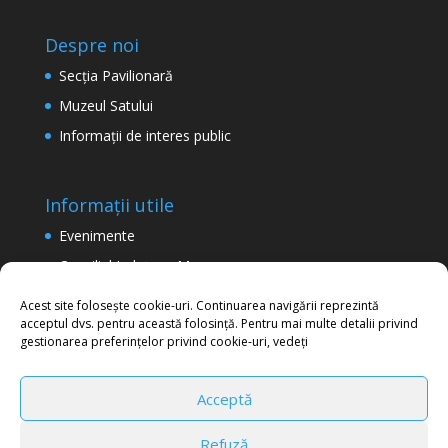
Despre noi
Secţia Pavilionară
Muzeul Satului
Informaţii de interes public
Informații utile
Evenimente
Consiliul Județean Maramureș
Termeni şi condiţii de utilizare a site-ului
Acest site folosește cookie-uri. Continuarea navigării reprezintă
acceptul dvs. pentru această folosință. Pentru mai multe detalii privind
Politica de confidențialitate
gestionarea preferințelor privind cookie-uri, vedeți
Acceptă
Refuză