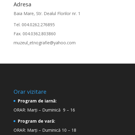
Adresa
Baia Mare, Str. Dealul Florilor nr. 1
Tel. 004.0262.276895
Fax. 004.0362.803860
muzeul_etnografie@yahoo.com
Orar vizitare
Program de iarnă:
ORAR: Marți – Duminică 9 – 16
Program de vară:
ORAR: Marți – Duminică 10 – 18