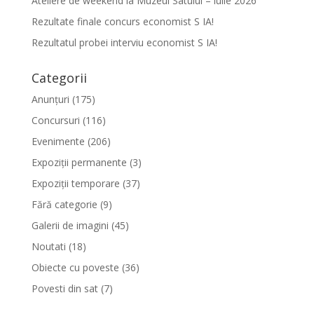
Ateliere de weekend la Muzeul Satului – iulie 2026
Rezultate finale concurs economist S IA!
Rezultatul probei interviu economist S IA!
Categorii
Anunțuri
(175)
Concursuri
(116)
Evenimente
(206)
Expoziții permanente
(3)
Expoziții temporare
(37)
Fără categorie
(9)
Galerii de imagini
(45)
Noutati
(18)
Obiecte cu poveste
(36)
Povesti din sat
(7)