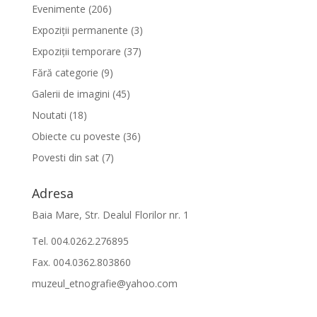
Evenimente
(206)
Expoziții permanente
(3)
Expoziții temporare
(37)
Fără categorie
(9)
Galerii de imagini
(45)
Noutati
(18)
Obiecte cu poveste
(36)
Povesti din sat
(7)
Adresa
Baia Mare, Str. Dealul Florilor nr. 1
Tel. 004.0262.276895
Fax. 004.0362.803860
muzeul_etnografie@yahoo.com