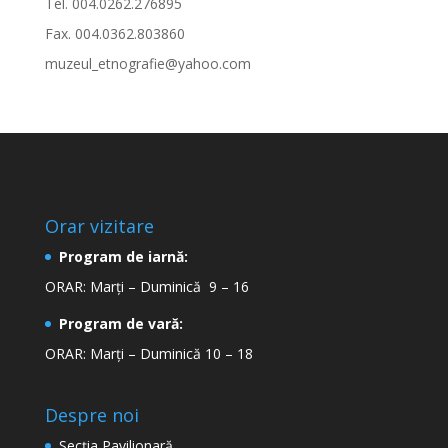
Tel. 004.0262.276895
Fax. 004.0362.803860
muzeul_etnografie@yahoo.com
Orar vizitare
Program de iarnă:
ORAR: Marți – Duminică 9 – 16
Program de vară:
ORAR: Marți – Duminică 10 – 18
Despre noi
Secţia Pavilionară