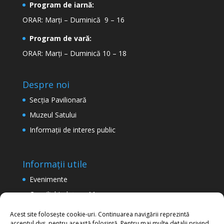
Program de iarnă:
ORAR: Marți – Duminică 9 – 16
Program de vară:
ORAR: Marți – Duminică 10 – 18
Despre noi
Secţia Pavilionară
Muzeul Satului
Informaţii de interes public
Informații utile
Evenimente
Consiliul Județean Maramureș
Termeni şi condiţii de utilizare a site-ului
Acest site folosește cookie-uri. Continuarea navigării reprezintă
acceptul dvs. pentru această folosință. Pentru mai multe detalii privind