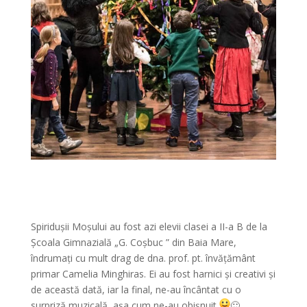
Spiridușii Moșului au fost azi elevii clasei a II-a B de la
Școala Gimnazială „G. Coșbuc ” din Baia Mare,
îndrumați cu mult drag de dna. prof. pt. învățământ
primar Camelia Minghiras. Ei au fost harnici și creativi și
de această dată, iar la final, ne-au încântat cu o
surpriză muzicală, așa cum ne-au obișnuit
🙂
.