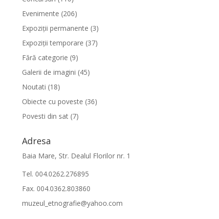
Evenimente
(206)
Expoziții permanente
(3)
Expoziții temporare
(37)
Fără categorie
(9)
Galerii de imagini
(45)
Noutati
(18)
Obiecte cu poveste
(36)
Povesti din sat
(7)
Adresa
Baia Mare, Str. Dealul Florilor nr. 1
Tel. 004.0262.276895
Fax. 004.0362.803860
muzeul_etnografie@yahoo.com