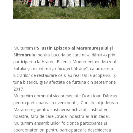
Mulțumim
PS Iustin Episcop al Maramureșului și
Sătmarului
pentru bucuria pe care ne-a dăruit-o prin
participarea la Hramul Bisericii Monument din Muzeul
Satului și resfințirea „măicuței bătrâne”, ca urmare a
lucrărilor de restaurare ce s-au realizat la acoperișul și
turla bisericii, grav afectate de furtuna din septembrie
2017.
Mulțumim domnului vicepreședinte Doru Ioan Dăncuș
pentru participarea la eveniment și Consiliului județean
Maramureș pentru susținerea activității instituției
noastre, fără de care „truda” noastră ar fi în zadar.
Mulțumim ansamblurilor folclorice participante și
coordonatorilor, pentru participarea la deschiderea