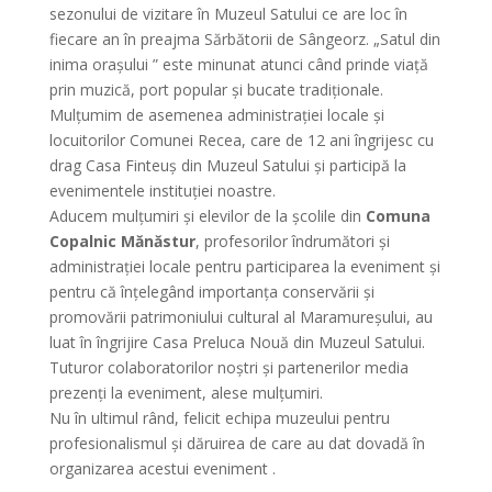
sezonului de vizitare în Muzeul Satului ce are loc în
fiecare an în preajma Sărbătorii de Sângeorz. „Satul din
inima orașului ” este minunat atunci când prinde viață
prin muzică, port popular și bucate tradiționale.
Mulțumim de asemenea administrației locale și
locuitorilor Comunei Recea, care de 12 ani îngrijesc cu
drag Casa Finteuș din Muzeul Satului și participă la
evenimentele instituției noastre.
Aducem mulțumiri și elevilor de la școlile din
Comuna
Copalnic Mănăstur
, profesorilor îndrumători și
administrației locale pentru participarea la eveniment și
pentru că înțelegând importanța conservării și
promovării patrimoniului cultural al Maramureșului, au
luat în îngrijire Casa Preluca Nouă din Muzeul Satului.
Tuturor colaboratorilor noștri și partenerilor media
prezenți la eveniment, alese mulțumiri.
Nu în ultimul rând, felicit echipa muzeului pentru
profesionalismul și dăruirea de care au dat dovadă în
organizarea acestui eveniment .