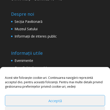
Despre noi
Secţia Pavilionară
Muzeul Satului
Informaţii de interes public
Informații utile
Evenimente
Consiliul Județean Maramureș
Termeni şi condiţii de utilizare a site-ului
Acest site folosește cookie-uri. Continuarea navigării reprezintă
acceptul dvs. pentru această folosință. Pentru mai multe detalii privind
Politica de confidențialitate
gestionarea preferințelor privind cookie-uri, vedeți
Acceptă