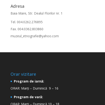
Adresa
Baia Mare, Str. Dealul Florilor nr. 1
Tel. 004.0262.276895
Fax. 004.0362.803860
muzeul_etnografie@yahoo.com
Orar vizitare
Program de iarnă:
ORAR: Marți – Duminică 9 – 16
Program de vară:
ORAR: Marți – Duminică 10 – 18