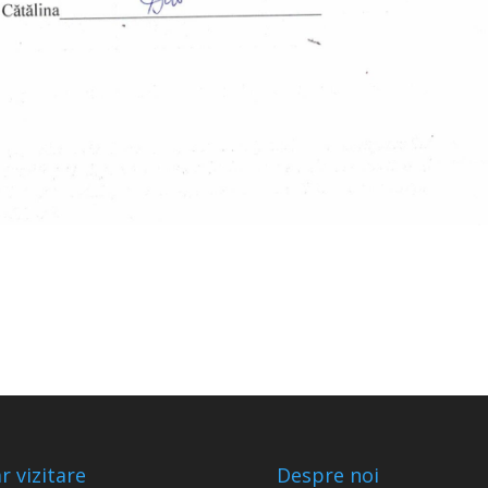
r vizitare
Despre noi