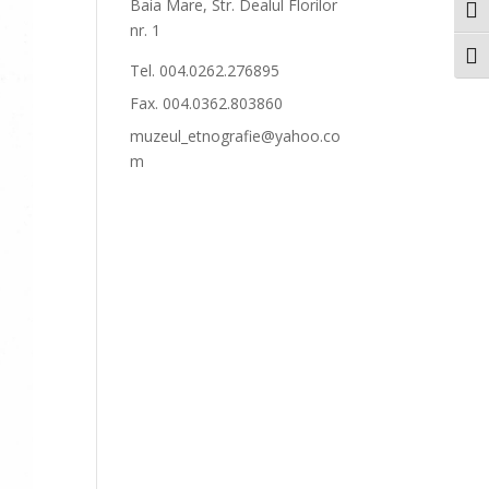
Baia Mare, Str. Dealul Florilor
Togg
nr. 1
Togg
Tel. 004.0262.276895
Fax. 004.0362.803860
muzeul_etnografie@yahoo.co
m