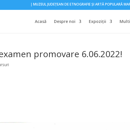
｜MUZEUL JUDEŢEAN DE ETNOGRAFIE ŞI ARTĂ POPULARĂ M
Acasă
Despre noi
Expoziţii
Mult
ă examen promovare 6.06.2022!
rsuri