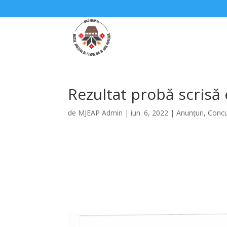
Rezultat probă scris
de
MJEAP Admin
|
iun. 6, 2022
|
Anunțuri
,
Concu