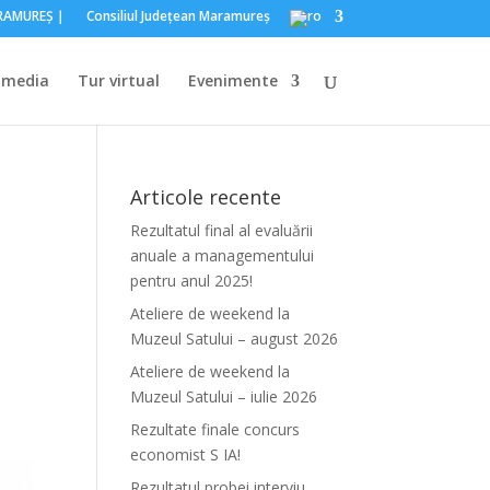
ARAMUREŞ｜
Consiliul Judeţean Maramureş
imedia
Tur virtual
Evenimente
Articole recente
Rezultatul final al evaluării
anuale a managementului
pentru anul 2025!
Ateliere de weekend la
Muzeul Satului – august 2026
Ateliere de weekend la
Muzeul Satului – iulie 2026
Rezultate finale concurs
economist S IA!
Rezultatul probei interviu