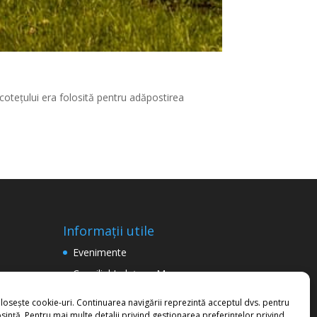
a cotețului era folosită pentru adăpostirea
Informații utile
Evenimente
Consiliul Județean Maramureș
Termeni şi condiţii de utilizare a
olosește cookie-uri. Continuarea navigării reprezintă acceptul dvs. pentru
site-ului
sință. Pentru mai multe detalii privind gestionarea preferințelor privind