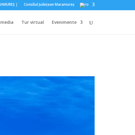
ARAMUREŞ｜
Consiliul Judeţean Maramureş
imedia
Tur virtual
Evenimente