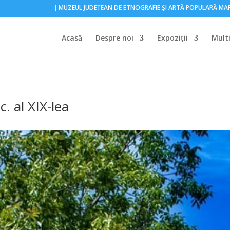
｜MUZEUL JUDEŢEAN DE ETNOGRAFIE ŞI ARTĂ POPULARĂ M
Acasă
Despre noi
Expoziţii
Mult
. al XIX-lea