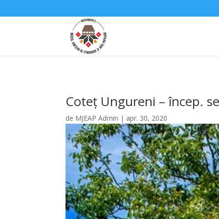
Coteț Ungureni – încep. sec
de
MJEAP Admin
|
apr. 30, 2020