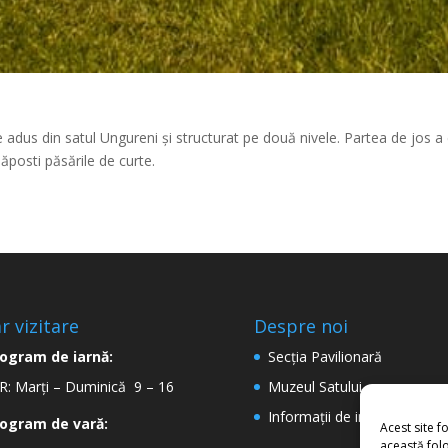
ste adus din satul Ungureni și structurat pe două nivele. Partea de jos 
ăposti păsările de curte.
r vizitare
Despre noi
ogram de iarnă:
Secţia Pavilionară
: Marți – Duminică 9 – 16
Muzeul Satului
Informaţii de interes public
ogram de vară:
Acest site f
această folo