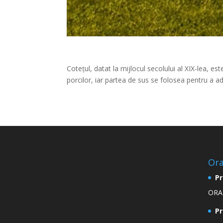
Cotețul, datat la mijlocul secolului al XIX-lea, e
porcilor, iar partea de sus se folosea pentru a ad
Ora
Pr
ORAR
Pr