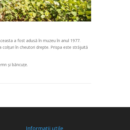
 Aceasta a fost adusă în muzeu în anul 1977.
 colțuri în cheutori drepte. Prispa este străjuită
lemn și băncuțe.
Informații utile