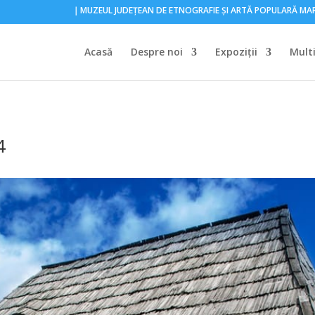
｜MUZEUL JUDEŢEAN DE ETNOGRAFIE ŞI ARTĂ POPULARĂ M
Acasă
Despre noi
Expoziţii
Mult
4