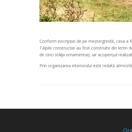
Conform inscripției de pe meștergrindă, casa a fo
Tălpile construcției au fost construite din lemn de
de cinci stâlpi ornamentați, iar acoperișul realiza
Prin organizarea interiorului este redată atmosfer
Ora