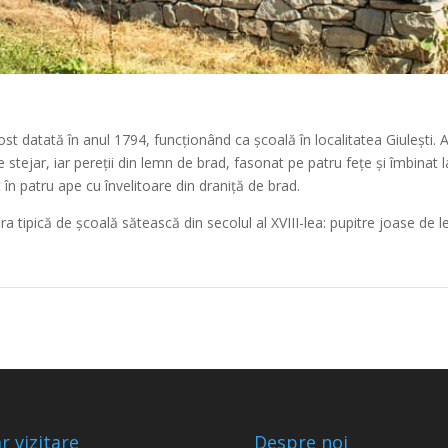
st datată în anul 1794, funcționând ca școală în localitatea Giulești.
 stejar, iar pereții din lemn de brad, fasonat pe patru fețe și îmbinat la
t în patru ape cu învelitoare din draniță de brad.
a tipică de școală sătească din secolul al XVIII-lea: pupitre joase de 
r vizitare
Despre noi