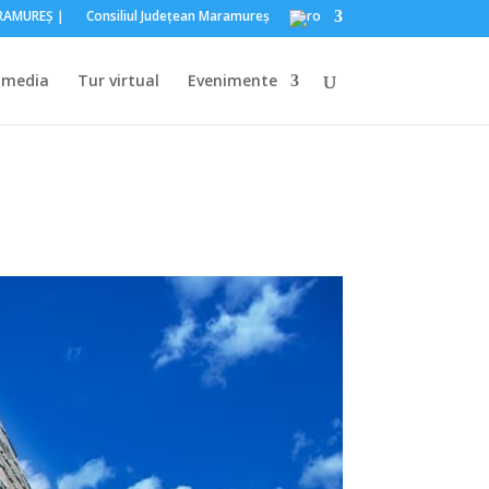
ARAMUREŞ｜
Consiliul Judeţean Maramureş
imedia
Tur virtual
Evenimente