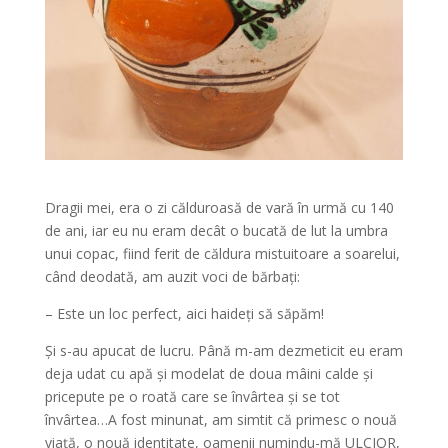
Dragii mei, era o zi călduroasă de vară în urmă cu 140
de ani, iar eu nu eram decât o bucată de lut la umbra
unui copac, fiind ferit de căldura mistuitoare a soarelui,
când deodată, am auzit voci de bărbați:
– Este un loc perfect, aici haideți să săpăm!
Şi s-au apucat de lucru. Până m-am dezmeticit eu eram
deja udat cu apă și modelat de doua mâini calde și
pricepute pe o roată care se învârtea și se tot
învârtea…A fost minunat, am simtit că primesc o nouă
viață, o nouă identitate, oamenii numindu-mă ULCIOR,