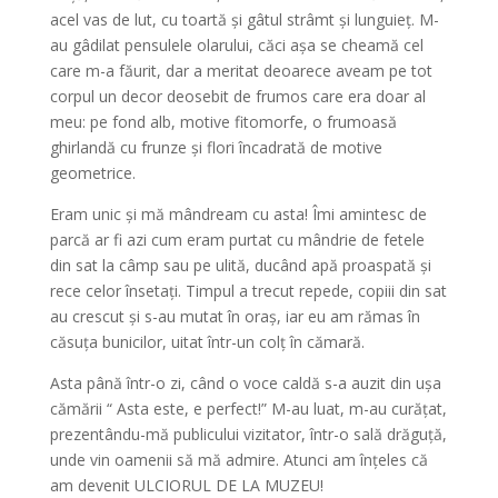
acel vas de lut, cu toartă și gâtul strâmt și lunguieț. M-
au gâdilat pensulele olarului, căci așa se cheamă cel
care m-a făurit, dar a meritat deoarece aveam pe tot
corpul un decor deosebit de frumos care era doar al
meu: pe fond alb, motive fitomorfe, o frumoasă
ghirlandă cu frunze și flori încadrată de motive
geometrice.
Eram unic și mă mândream cu asta! Îmi amintesc de
parcă ar fi azi cum eram purtat cu mândrie de fetele
din sat la câmp sau pe ulită, ducând apă proaspată și
rece celor însetați. Timpul a trecut repede, copiii din sat
au crescut și s-au mutat în oraș, iar eu am rămas în
căsuța bunicilor, uitat într-un colț în cămară.
Asta până într-o zi, când o voce caldă s-a auzit din ușa
cămării “ Asta este, e perfect!” M-au luat, m-au curățat,
prezentându-mă publicului vizitator, într-o sală drăguță,
unde vin oamenii să mă admire. Atunci am înțeles că
am devenit ULCIORUL DE LA MUZEU!