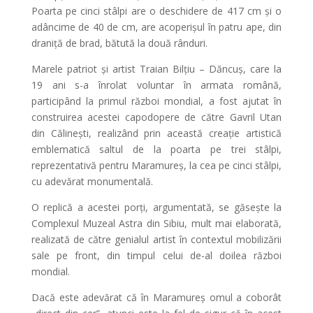
Poarta pe cinci stâlpi are o deschidere de 417 cm și o
adâncime de 40 de cm, are acoperișul în patru ape, din
draniță de brad, bătută la două rânduri.
Marele patriot și artist Traian Bilțiu – Dăncuș, care la
19 ani s-a înrolat voluntar în armata română,
participând la primul război mondial, a fost ajutat în
construirea acestei capodopere de către Gavril Utan
din Călinești, realizând prin această creație artistică
emblematică saltul de la poarta pe trei stâlpi,
reprezentativă pentru Maramureș, la cea pe cinci stâlpi,
cu adevărat monumentală.
O replică a acestei porți, argumentată, se găsește la
Complexul Muzeal Astra din Sibiu, mult mai elaborată,
realizată de către genialul artist în contextul mobilizării
sale pe front, din timpul celui de-al doilea război
mondial.
Dacă este adevărat că în Maramureș omul a coborât