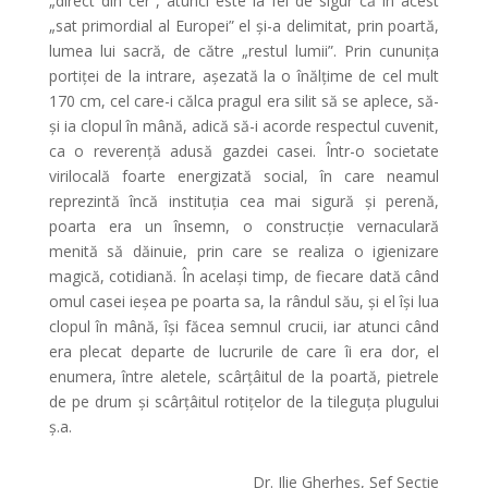
„direct din cer”, atunci este la fel de sigur că în acest
„sat primordial al Europei” el și-a delimitat, prin poartă,
lumea lui sacră, de către „restul lumii”. Prin cununița
portiței de la intrare, așezată la o înălțime de cel mult
170 cm, cel care-i călca pragul era silit să se aplece, să-
și ia clopul în mână, adică să-i acorde respectul cuvenit,
ca o reverență adusă gazdei casei. Într-o societate
virilocală foarte energizată social, în care neamul
reprezintă încă instituția cea mai sigură și perenă,
poarta era un însemn, o construcție vernaculară
menită să dăinuie, prin care se realiza o igienizare
magică, cotidiană. În același timp, de fiecare dată când
omul casei ieșea pe poarta sa, la rândul său, și el își lua
clopul în mână, își făcea semnul crucii, iar atunci când
era plecat departe de lucrurile de care îi era dor, el
enumera, între aletele, scârțâitul de la poartă, pietrele
de pe drum și scârțâitul rotițelor de la tileguța plugului
ș.a.
Dr. Ilie Gherheș, Șef Secție