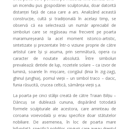
un incendiu pus gospodăriei sculptorului, doar datorită
distanței față de casa care a ars. Analizând această
construcție, cultă și tradițională în același timp, se
observă că ea selectează un număr apreciabil de
simboluri care se regăseau mai frecvent pe poarta
maramureșeană la acel moment istorico-artistic,
sintetizate și prezentate într-o viziune proprie de către
artistul care își și asuma, prin semnătură, opera cu
caracter de noutate absolută. Între simboluri
prevalează: dintele de lup, rozetele solare – ca izvor de
lumină, soarele în mișcare, corigăul (linia în zig-zag),
ghinul (unghia), pomul vieții – un simbol traco – dacic,
funia răsucită, crucea celtică, sămânța vieții ș.a.
La poarta pe cinci stâlpi creată de către Traian Bilțiu –
Dăncuș se dublează cununa, dispărând totodată
formele sculpturale ale acestora, care aminteau de
coroana voievodală și erau specifice doar stătutelor
nobiliare. De asemenea, în loc de poarta mare
înfundată, specifică nobililor, singurii care aveau dreptul