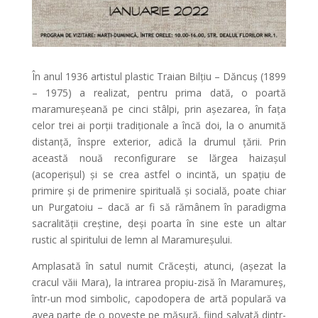
În anul 1936 artistul plastic Traian Bilțiu – Dăncuș (1899
– 1975) a realizat, pentru prima dată, o poartă
maramureșeană pe cinci stâlpi, prin așezarea, în fața
celor trei ai porții tradiționale a încă doi, la o anumită
distanță, înspre exterior, adică la drumul țării. Prin
această nouă reconfigurare se lărgea haizașul
(acoperișul) și se crea astfel o incintă, un spațiu de
primire și de primenire spirituală și socială, poate chiar
un Purgatoiu – dacă ar fi să rămânem în paradigma
sacralității creștine, deși poarta în sine este un altar
rustic al spiritului de lemn al Maramureșului.
Amplasată în satul numit Crăcești, atunci, (așezat la
cracul văii Mara), la intrarea propiu-zisă în Maramureș,
într-un mod simbolic, capodopera de artă populară va
avea parte de o poveste pe măsură, fiind salvată dintr-