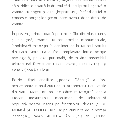
să-și ridice o poartă la drumul țării, sculptorul așează o
vraniță cu săgeți și alte „împistrituri”, făcând astfel o
concesie porțieșilor (celor care aveau doar drept de
vraniță).
În prezent, prima poartă pe cinci stâlpi din Maramureș
și din țară, mama tuturor porților monumentale,
înnobilează expoziția în aer liber de la Muzeul Satului
din Baia Mare. Ea a fost amplasată într-o poziție
privilegiată, pe axa principală, delimitând ansamblul
arhitectural format din Casa Desești, Casa Giulești și
Casa – Școală Giulești.
Potrivit fișei analitice „poarta Dăncuș” a fost
achiziționată în anul 2001 de la proprietarul Paul Vasile
din satul Mara, nr. 88, de către muzeograf Janeta
Ciocan. Inestimabilul monument de arhitectură
populară poartă înscris pe frontispiciu deviza „SPRE
MUNCĂ ȘI RECULEGERE”, iar pe cununița de la portiță
inscripția „TRAIAN BILȚIU – DĂNCUȘ” și anul „1936”.