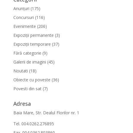
Anunțuri
(175)
Concursuri
(116)
Evenimente
(206)
Expoziții permanente
(3)
Expoziții temporare
(37)
Fără categorie
(9)
Galerii de imagini
(45)
Noutati
(18)
Obiecte cu poveste
(36)
Povesti din sat
(7)
Adresa
Baia Mare, Str. Dealul Florilor nr. 1
Tel. 004.0262.276895
Fax. 004.0362.803860