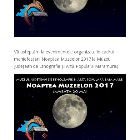
Vă aşteptăm la evenimentele organizate în cadrul
maniefestării Noaptea Muzeelor 2017 la Muzeul
Județean de Etnografie și Artă Populară Maramureș