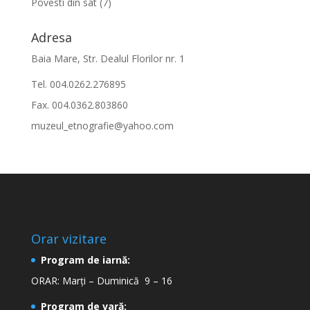
Povesti din sat
(7)
Adresa
Baia Mare, Str. Dealul Florilor nr. 1
Tel. 004.0262.276895
Fax. 004.0362.803860
muzeul_etnografie@yahoo.com
Orar vizitare
Program de iarnă:
ORAR: Marți – Duminică 9 – 16
Program de vară: