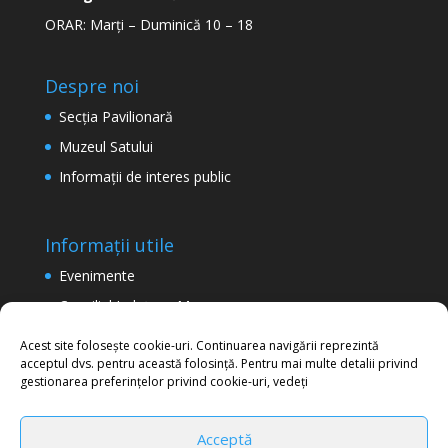
ORAR: Marți – Duminică 10 – 18
Despre noi
Secţia Pavilionară
Muzeul Satului
Informaţii de interes public
Informații utile
Evenimente
Consiliul Județean Maramureș
Termeni şi condiţii de utilizare a site-ului
Acest site folosește cookie-uri. Continuarea navigării reprezintă
acceptul dvs. pentru această folosință. Pentru mai multe detalii privind
Politica de confidențialitate
gestionarea preferințelor privind cookie-uri, vedeți
Acceptă