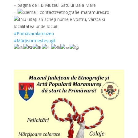
– pagina de FB Muzeul Satului Baia Mare
–
email: contact@etnografie-maramures.ro
Nu uitați să scrieți numele vostru, vârsta și
localitatea unde locuiți.
#Primăvaralamuzeu
#Mărțișormeșteșugit