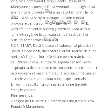
Vine, vine primăvara! E timpul pentru atelierul de
Mărțișoare și…povești! Dacă vremurile ne obligă să vă
ținem încă la distanță
și nu vă putem primi la noi
, ca să vă simțim aproape, lansăm o nouă
provocare pentru voi.
Știm cât de talentați sunteți și vrem să vadă asta o
lume întreagă, de la bunicuța zâmbăreață până la
pisicuța somnoroasă!
3,2,1, START: Dacă îți place să colorezi, să pictezi, să
lipești, să decupezi, dacă vrei să iei tot soarele de după
nori și să-l așterni într-o felicitare pentru mămica ta,
sau ghiocelul ce-și scutură de zăpadă căpșorul este
inspirația ta de a crea un mărțișor pentru bunica, atunci
te provocăm să vestim împreună sosirea primăverii iar
lucrările voastre vor alcătui o expoziție …virtuală !
Ei, vom fi răbdători și vom aștepta să ne trimiteți
creațiile voastre:
Prin mesaj pe:
– pagina de FB Muzeul Județean de Etnografie și Artă
Populară Maramureș