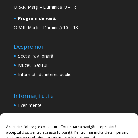
ORAR: Marți – Duminică 9 – 16
Program de vară:
ORAR: Marți – Duminică 10 – 18
Despre noi
Secţia Pavilionară
Muzeul Satului
Informaţii de interes public
Informații utile
Evenimente
Consiliul Județean Maramureș
Termeni şi condiţii de utilizare a site-ului
Acest site folosește cookie-uri. Continuarea navigării reprezintă
acceptul dvs. pentru această folosință. Pentru mai multe detalii privind
Politica de confidențialitate
gestionarea preferințelor privind cookie-uri, vedeți