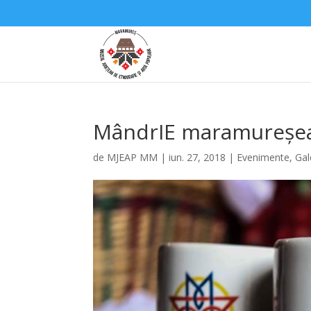
MândrIE maramureșeană
de
MJEAP MM
|
iun. 27, 2018
|
Evenimente
,
Gal