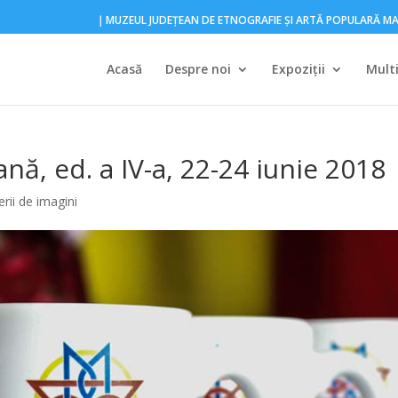
｜MUZEUL JUDEŢEAN DE ETNOGRAFIE ŞI ARTĂ POPULARĂ 
Acasă
Despre noi
Expoziţii
Mult
, ed. a IV-a, 22-24 iunie 2018
erii de imagini