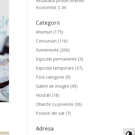
Rezultatul probei interviu
economist S IA!
Categorii
Anunțuri
(175)
Concursuri
(116)
Evenimente
(206)
Expoziții permanente
(3)
Expoziții temporare
(37)
Fără categorie
(9)
Galerii de imagini
(45)
Noutati
(18)
Obiecte cu poveste
(36)
Povesti din sat
(7)
Adresa