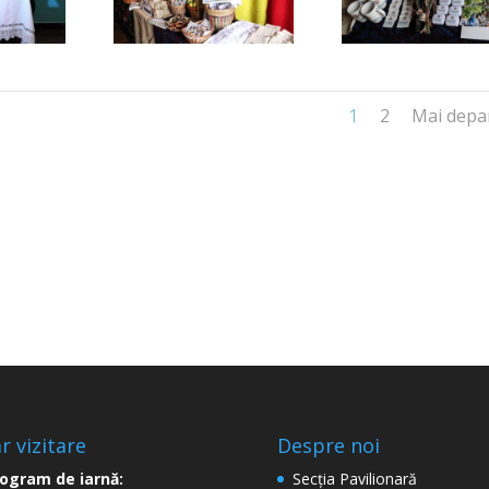
1
2
Mai depa
r vizitare
Despre noi
ogram de iarnă:
Secţia Pavilionară