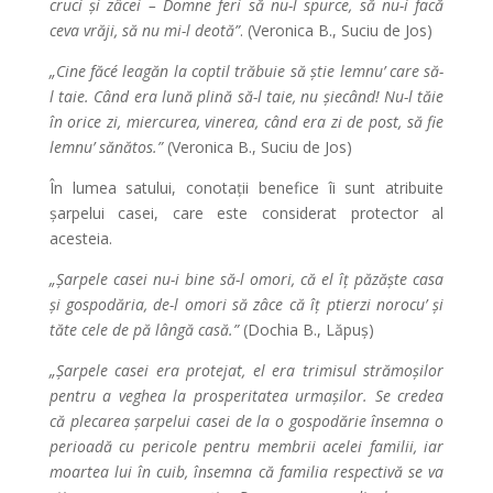
cruci și zâcei – Domne feri să nu-l spurce, să nu-i facă
ceva vrăji, să nu mi-l deotă”
. (Veronica B., Suciu de Jos)
„Cine făcé leagăn la coptil trăbuie să știe lemnu’ care să-
l taie. Când era lună plină să-l taie, nu șiecând! Nu-l tăie
în orice zi, miercurea, vinerea, când era zi de post, să fie
lemnu’ sănătos.”
(Veronica B., Suciu de Jos)
În lumea satului, conotații benefice îi sunt atribuite
șarpelui casei, care este considerat protector al
acesteia.
„Șarpele casei nu-i bine să-l omori, că el îț păzăște casa
și gospodăria, de-l omori să zâce că îț ptierzi norocu
’
și
tăte cele de pă lângă casă.”
(Dochia B., Lăpuș)
„Şarpele casei era protejat, el era trimisul strămoşilor
pentru a veghea la prosperitatea urmaşilor. Se credea
că plecarea şarpelui casei de la o gospodărie însemna o
perioadă cu pericole pentru membrii acelei familii, iar
moartea lui în cuib, însemna că familia respectivă se va