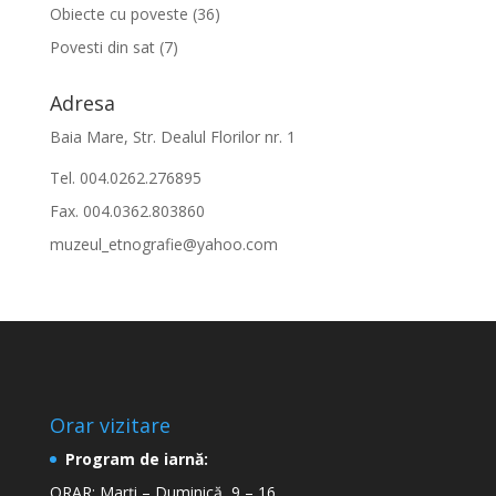
Obiecte cu poveste
(36)
Povesti din sat
(7)
Adresa
Baia Mare, Str. Dealul Florilor nr. 1
Tel. 004.0262.276895
Fax. 004.0362.803860
muzeul_etnografie@yahoo.com
Orar vizitare
Program de iarnă:
ORAR: Marți – Duminică 9 – 16