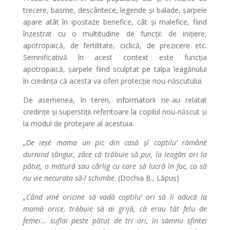
trecere, basme, descântece, legende și balade, șarpele
apare atât în ipostaze benefice, cât și malefice, fiind
înzestrat cu o multitudine de funcții: de inițiere,
apotropaică, de fertilitate, ciclică, de prezicere etc.
Semnificativă în acest context este funcția
apotropaică, șarpele fiind sculptat pe talpa leagănului
în credința că acesta va oferi protecție nou-născutului.
De asemenea, în teren, informatorii ne-au relatat
credințe și superstiții referitoare la copilul nou-născut și
la modul de protejare al acestuia.
„De ieșé mama un pic din casă șî coptilu’ rămâné
durnind sângur, zâce că trăbuie să pui, la leagăn ori la
pătuț, o mătură sau cârlig cu care să lucră în foc, ca să
nu vie necurata să-l schimbe
. (Dochia B., Lăpuș)
„Când viné oricine să vadă coptilu’ ori să îi aducă la
mamă orice, trăbuie să ai grijă, că erau tăt felu de
femei… suflai peste pătuț de tri ori, în sămnu sfintei