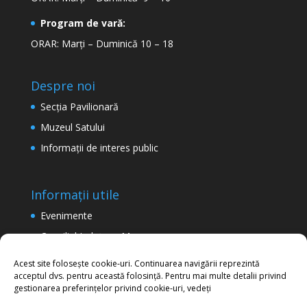
Program de vară:
ORAR: Marți – Duminică 10 – 18
Despre noi
Secţia Pavilionară
Muzeul Satului
Informaţii de interes public
Informații utile
Evenimente
Consiliul Județean Maramureș
Termeni şi condiţii de utilizare a site-ului
Acest site folosește cookie-uri. Continuarea navigării reprezintă
acceptul dvs. pentru această folosință. Pentru mai multe detalii privind
Politica de confidențialitate
gestionarea preferințelor privind cookie-uri, vedeți