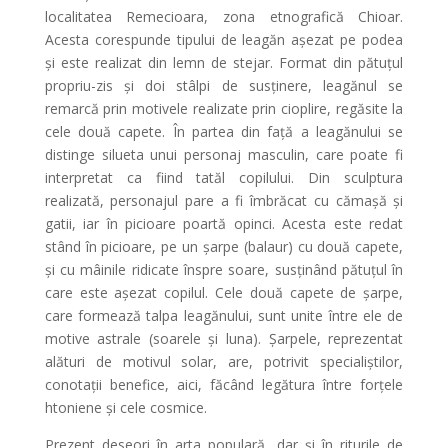
localitatea Remecioara, zona etnografică Chioar.
Acesta corespunde tipului de leagăn așezat pe podea
și este realizat din lemn de stejar. Format din pătuțul
propriu-zis și doi stâlpi de susținere, leagănul se
remarcă prin motivele realizate prin cioplire, regăsite la
cele două capete. În partea din față a leagănului se
distinge silueta unui personaj masculin, care poate fi
interpretat ca fiind tatăl copilului. Din sculptura
realizată, personajul pare a fi îmbrăcat cu cămașă și
gatii, iar în picioare poartă opinci. Acesta este redat
stând în picioare, pe un șarpe (balaur) cu două capete,
și cu mâinile ridicate înspre soare, susținând pătuțul în
care este așezat copilul. Cele două capete de șarpe,
care formează talpa leagănului, sunt unite între ele de
motive astrale (soarele și luna). Șarpele, reprezentat
alături de motivul solar, are, potrivit specialiștilor,
conotații benefice, aici, făcând legătura între forțele
htoniene și cele cosmice.
Prezent deseori în arta populară, dar și în riturile de