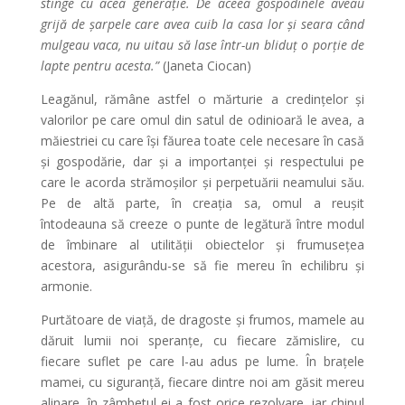
stinge cu acea generaţie. De aceea gospodinele aveau
grijă de şarpele care avea cuib la casa lor şi seara când
mulgeau vaca, nu uitau să lase într-un bliduţ o porţie de
lapte pentru acesta.”
(Janeta Ciocan)
Leagănul, rămâne astfel o mărturie a credințelor și
valorilor pe care omul din satul de odinioară le avea, a
măiestriei cu care își făurea toate cele necesare în casă
și gospodărie, dar și a importanței și respectului pe
care le acorda strămoșilor și perpetuării neamului său.
Pe de altă parte, în creația sa, omul a reușit
întodeauna să creeze o punte de legătură între modul
de îmbinare al utilității obiectelor și frumusețea
acestora, asigurându-se să fie mereu în echilibru și
armonie.
Purtătoare de viață, de dragoste și frumos, mamele au
dăruit lumii noi speranțe, cu fiecare zămislire, cu
fiecare suflet pe care l-au adus pe lume. În brațele
mamei, cu siguranță, fiecare dintre noi am găsit mereu
alinare, în zâmbetul ei a fost orice rezolvare, iar chipul