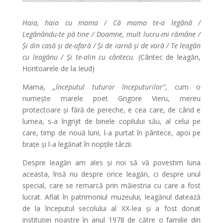
Haia, haia cu mama / Că mama te-a legână /
Legânându-te pă tine / Doamne, mult lucru-mi rămâne /
Și din casă și de-afară / Și de iarnă și de vară / Te leagân
cu leagănu / Și te-alin cu cântecu.
(Cântec de leagăn,
Horitoarele de la Ieud)
Mama,
„începutul tuturor începuturilor”
, cum o
numește marele poet Grigore Vieru, mereu
protectoare și fără de pereche, e cea care, de când e
lumea, s-a îngrijit de binele copilului său, al celui pe
care, timp de nouă luni, l-a purtat în pântece, apoi pe
brațe și l-a legănat în nopțile târzii.
Despre leagăn am ales și noi să vă povestim luna
aceasta, însă nu despre orice leagăn, ci despre unul
special, care se remarcă prin măiestria cu care a fost
lucrat. Aflat în patrimoniul muzeului, leagănul datează
de la începutul secolului al XX-lea și a fost donat
instituției noastre în anul 1978 de către o familie din