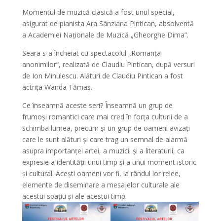
Momentul de muzică clasică a fost unul special,
asigurat de pianista Ara Sânziana Pintican, absolventă
a Academiei Naționale de Muzică „Gheorghe Dima”.
Seara s-a încheiat cu spectacolul „Romanța
anonimilor”, realizată de Claudiu Pintican, după versuri
de Ion Minulescu. Alături de Claudiu Pintican a fost
actrița Wanda Tămaș.
Ce înseamnă aceste seri? Înseamnă un grup de
frumoși romantici care mai cred în forța culturii de a
schimba lumea, precum și un grup de oameni avizați
care le sunt alături și care trag un semnal de alarmă
asupra importanței artei, a muzicii și a literaturii, ca
expresie a identității unui timp și a unui moment istoric
și cultural. Acești oameni vor fi, la rândul lor relee,
elemente de diseminare a mesajelor culturale ale
acestui spațiu și ale acestui timp.