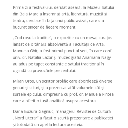
Prima zi a festivalului, derulat aseară, la Muzeul Satului
din Baia Mare a însemnat artă, literatură, muzică și
teatru, derulate în fața unui public avizat, care s-a
bucurat sincer de fiecare moment.
„Cod roșu la tradiție”, o expoziție cu un mesaj curajos
lansat de o tânără absolventă a Facultății de Artă,
Manuela Ghiț, a fost primul punct al serii, în care conf.
univ. dr. Natalia Lazăr și muzeograful Anamaria Nagy
au adus pe tapet constantele satului tradițional în
oglindă cu provocările prezentului.
Milian Oros, un scriitor prolific care abordează diverse
genuri și stiluri, și-a prezentat atât volumele cât și
sursele epicului, dimpreună cu prof. dr. Manuela Pintea
care a oferit o tușă analitică asupra acestora.
Dana Buzura-Gagniuc, managerul Revistei de Cultură
„Nord Literar” a făcut o scurtă prezentare a publicației
și totodată un apel la lectura acesteia.