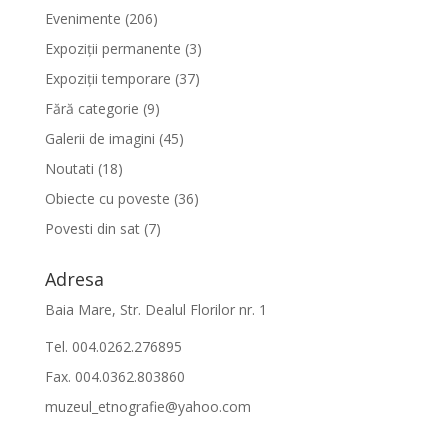
Evenimente
(206)
Expoziții permanente
(3)
Expoziții temporare
(37)
Fără categorie
(9)
Galerii de imagini
(45)
Noutati
(18)
Obiecte cu poveste
(36)
Povesti din sat
(7)
Adresa
Baia Mare, Str. Dealul Florilor nr. 1
Tel. 004.0262.276895
Fax. 004.0362.803860
muzeul_etnografie@yahoo.com