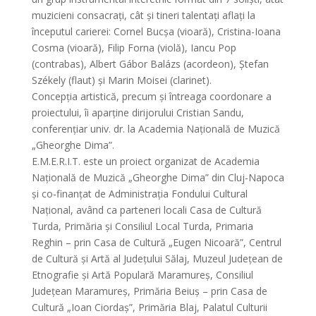
muzicieni consacrați, cât și tineri talentați aflați la
începutul carierei: Cornel Bucşa (vioară), Cristina-Ioana
Cosma (vioară), Filip Forna (violă), Iancu Pop
(contrabas), Albert Gábor Balázs (acordeon), Ștefan
Székely (flaut) şi Marin Moisei (clarinet).
Concepția artistică, precum și întreaga coordonare a
proiectului, îi aparține dirijorului Cristian Sandu,
conferențiar univ. dr. la Academia Națională de Muzică
„Gheorghe Dima”.
E.M.E.R.I.T. este un proiect organizat de Academia
Națională de Muzică „Gheorghe Dima” din Cluj-Napoca
și co-finanțat de Administrația Fondului Cultural
Național, având ca parteneri locali Casa de Cultură
Turda, Primăria și Consiliul Local Turda, Primaria
Reghin – prin Casa de Cultură „Eugen Nicoară”, Centrul
de Cultură și Artă al Județului Sălaj, Muzeul Județean de
Etnografie și Artă Populară Maramureș, Consiliul
Județean Maramureș, Primăria Beiuș – prin Casa de
Cultură „Ioan Ciordaș”, Primăria Blaj, Palatul Culturii