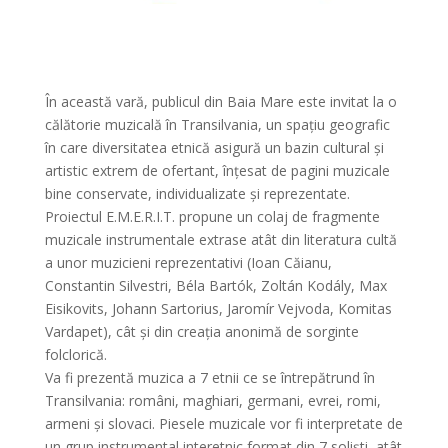
În această vară, publicul din Baia Mare este invitat la o
călătorie muzicală în Transilvania, un spaţiu geografic
în care diversitatea etnică asigură un bazin cultural și
artistic extrem de ofertant, înţesat de pagini muzicale
bine conservate, individualizate şi reprezentate.
Proiectul E.M.E.R.I.T. propune un colaj de fragmente
muzicale instrumentale extrase atât din literatura cultă
a unor muzicieni reprezentativi (Ioan Căianu,
Constantin Silvestri, Béla Bartók, Zoltán Kodály, Max
Eisikovits, Johann Sartorius, Jaromír Vejvoda, Komitas
Vardapet), cât și din creația anonimă de sorginte
folclorică.
Va fi prezentă muzica a 7 etnii ce se întrepătrund în
Transilvania: români, maghiari, germani, evrei, romi,
armeni și slovaci. Piesele muzicale vor fi interpretate de
un grup instrumental interetnic format din 7 soliști, atât