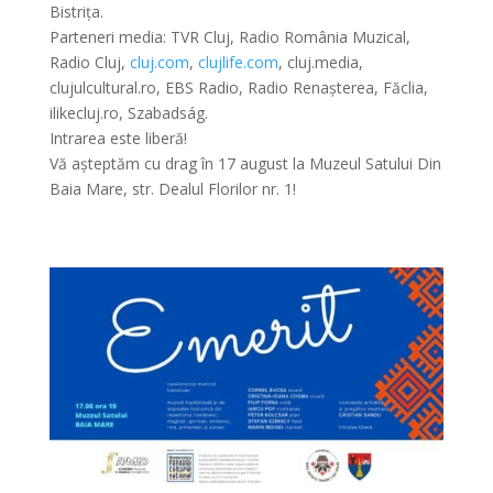
Bistrița.
Parteneri media: TVR Cluj, Radio România Muzical,
Radio Cluj,
cluj.com
,
clujlife.com
, cluj.media,
clujulcultural.ro, EBS Radio, Radio Renașterea, Făclia,
ilikecluj.ro, Szabadság.
Intrarea este liberă!
Vă așteptăm cu drag în 17 august la Muzeul Satului Din
Baia Mare, str. Dealul Florilor nr. 1!