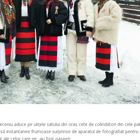
eniu aduce pe ulițele satului din oraș cete de colindători din cele pa
să instantanee frumoase surprinse de aparatul de fotografiat pentru 
t ale celor care ne -au fost oaspeți.