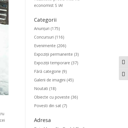
economist S IA!
Categorii
Anunțuri
(175)
Concursuri
(116)
Evenimente
(206)
Expoziții permanente
(3)
Expoziții temporare
(37)
Togg
Fără categorie
(9)
Togg
Galerii de imagini
(45)
Noutati
(18)
Obiecte cu poveste
(36)
Povesti din sat
(7)
tru
Adresa
cei