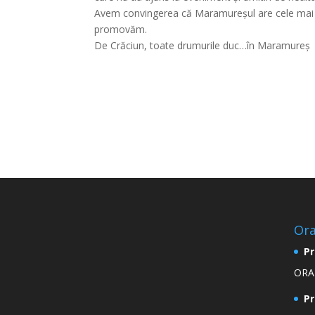
Avem convingerea că Maramureșul are cele mai fru
promovăm.
De Crăciun, toate drumurile duc…în Maramureș
Ora
Pr
ORAR
Pr