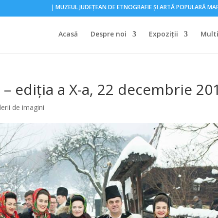
｜MUZEUL JUDEŢEAN DE ETNOGRAFIE ŞI ARTĂ POPULARĂ M
Acasă
Despre noi
Expoziţii
Mult
– ediția a X-a, 22 decembrie 20
erii de imagini