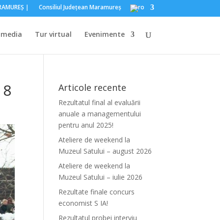
ARAMUREŞ｜
Consiliul Judeţean Maramureş
imedia
Tur virtual
Evenimente
18
Articole recente
Rezultatul final al evaluării
anuale a managementului
pentru anul 2025!
Ateliere de weekend la
Muzeul Satului – august 2026
Ateliere de weekend la
Muzeul Satului – iulie 2026
Rezultate finale concurs
economist S IA!
Rezultatul probei interviu