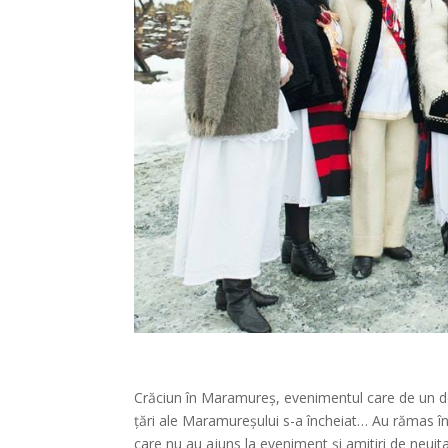
Crăciun în Maramureș, evenimentul care de un dec
țări ale Maramureșului s-a încheiat…
Au rămas în
care nu au ajuns la eveniment și amitiri de neuita