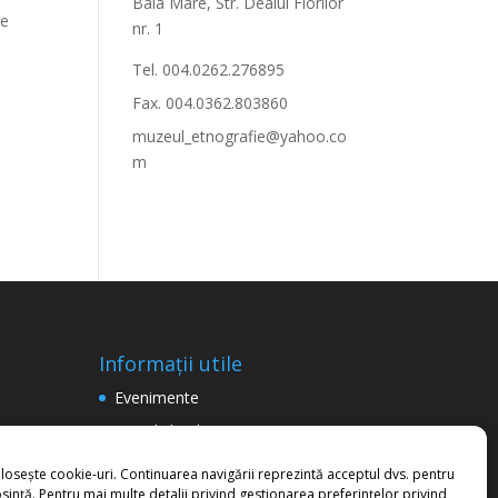
Baia Mare, Str. Dealul Florilor
le
nr. 1
Tel. 004.0262.276895
Fax. 004.0362.803860
muzeul_etnografie@yahoo.co
m
Informații utile
Evenimente
Consiliul Județean Maramureș
Termeni şi condiţii de utilizare a
olosește cookie-uri. Continuarea navigării reprezintă acceptul dvs. pentru
site-ului
sință. Pentru mai multe detalii privind gestionarea preferințelor privind