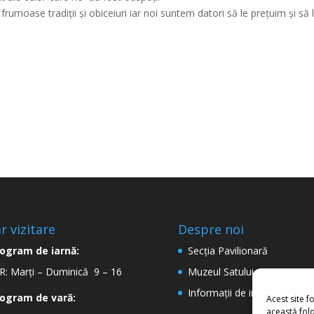
moase tradiții și obiceiuri iar noi suntem datori să le prețuim și să 
r vizitare
Despre noi
ogram de iarnă:
Secţia Pavilionară
: Marți – Duminică 9 – 16
Muzeul Satului
Informaţii de interes public
ogram de vară:
Acest site f
această folo