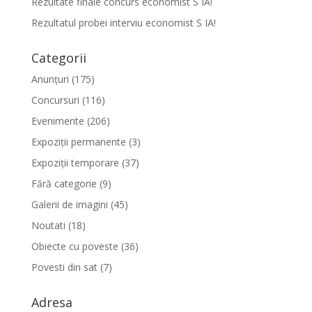
Rezultate finale concurs economist S IA!
Rezultatul probei interviu economist S IA!
Categorii
Anunțuri
(175)
Concursuri
(116)
Evenimente
(206)
Expoziții permanente
(3)
Expoziții temporare
(37)
Fără categorie
(9)
Galerii de imagini
(45)
Noutati
(18)
Obiecte cu poveste
(36)
Povesti din sat
(7)
Adresa