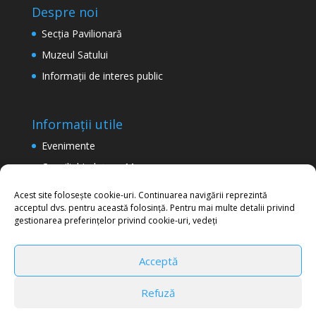
Despre noi
Secţia Pavilionară
Muzeul Satului
Informaţii de interes public
Informații utile
Evenimente
Consiliul Județean Maramureș
Termeni şi condiţii de utilizare a site-ului
Acest site folosește cookie-uri. Continuarea navigării reprezintă
acceptul dvs. pentru această folosință. Pentru mai multe detalii privind
Politica de confidențialitate
gestionarea preferințelor privind cookie-uri, vedeți
Acceptă
Refuză