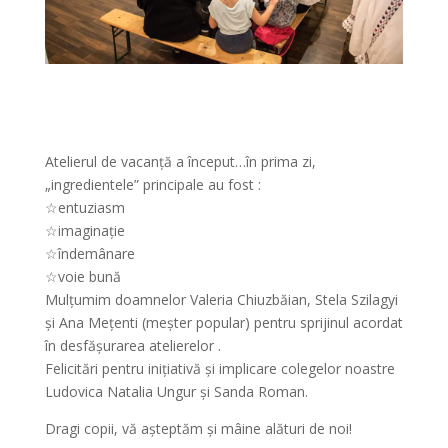
Atelierul de vacanță a început…în prima zi,
„ingredientele” principale au fost :
☆entuziasm
☆imaginație
☆îndemânare
☆voie bună
Mulțumim doamnelor Valeria Chiuzbăian, Stela Szilagyi
și Ana Mețenti (meșter popular) pentru sprijinul acordat
în desfășurarea atelierelor .
Felicitări pentru inițiativă și implicare colegelor noastre
Ludovica Natalia Ungur și Sanda Roman.
Dragi copii, vă așteptăm și mâine alături de noi!