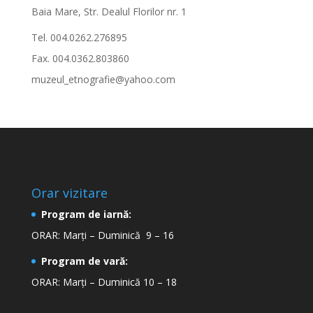
Baia Mare, Str. Dealul Florilor nr. 1
Tel. 004.0262.276895
Fax. 004.0362.803860
muzeul_etnografie@yahoo.com
Orar vizitare
Program de iarnă:
ORAR: Marți – Duminică 9 – 16
Program de vară:
ORAR: Marți – Duminică 10 – 18