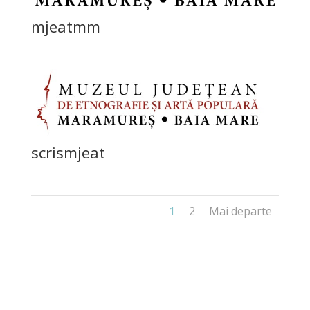
mjeatmm
scrismjeat
1
2
Mai departe