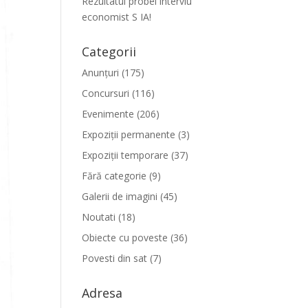
Rezultatul probei interviu
economist S IA!
Categorii
Anunțuri
(175)
Concursuri
(116)
Evenimente
(206)
Expoziții permanente
(3)
Expoziții temporare
(37)
Fără categorie
(9)
Galerii de imagini
(45)
Noutati
(18)
Obiecte cu poveste
(36)
Povesti din sat
(7)
Adresa