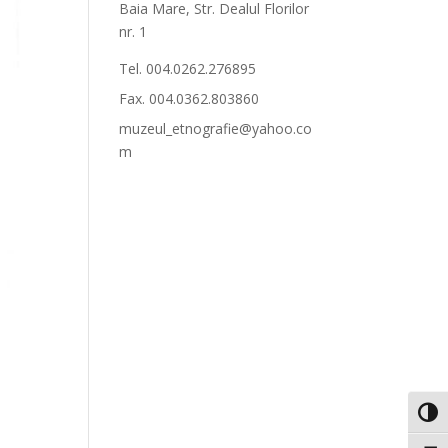
Baia Mare, Str. Dealul Florilor
nr. 1
Tel. 004.0262.276895
Fax. 004.0362.803860
muzeul_etnografie@yahoo.co
m
Toggl